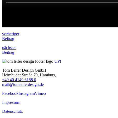
vorheriger
Beitrag
nächster
Beitrag
UP!
Tom Leifer Design GmbH
Heimhuder Straße 79, Hamburg
+49 40 4149 6188 0
mail@tomleiferdesign.de
Facebook
Instagram
Vimeo
Impressum
Datenschutz