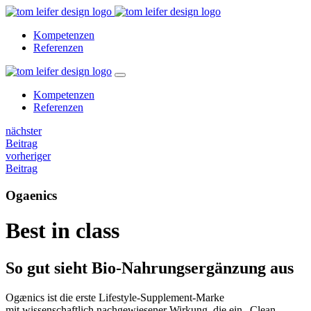
Kompetenzen
Referenzen
Kompetenzen
Referenzen
nächster
Beitrag
vorheriger
Beitrag
Ogaenics
Best in class
So gut sieht Bio-Nahrungsergänzung aus
Ogænics ist die erste Lifestyle-Supplement-Marke
mit
wissenschaftlich
nachgewiesener Wirkung, die
ein
„Clean