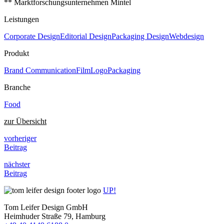
** Marktforschungsunternehmen Mintel
Leistungen
Corporate Design
Editorial Design
Packaging Design
Webdesign
Produkt
Brand Communication
Film
Logo
Packaging
Branche
Food
zur Übersicht
vorheriger
Beitrag
nächster
Beitrag
UP!
Tom Leifer Design GmbH
Heimhuder Straße 79, Hamburg