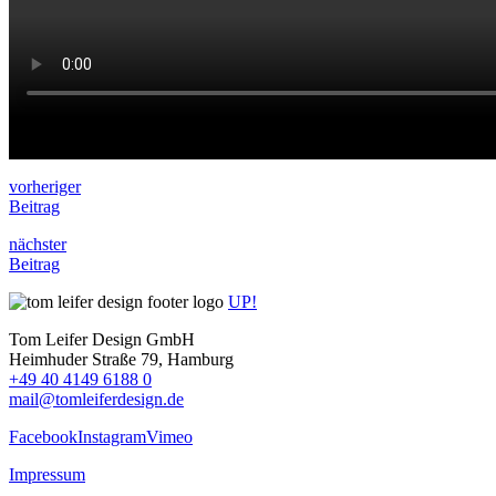
vorheriger
Beitrag
nächster
Beitrag
UP!
Tom Leifer Design GmbH
Heimhuder Straße 79, Hamburg
+49 40 4149 6188 0
mail@tomleiferdesign.de
Facebook
Instagram
Vimeo
Impressum