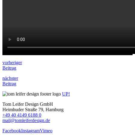
vorheriger
Beitrag
nächster
Beitrag
UP!
Tom Leifer Design GmbH
Heimhuder Straße 79, Hamburg
+49 40 4149 6188 0
mail@tomleiferdesign.de
Facebook
Instagram
Vimeo