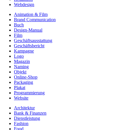
Webdesign
Animation & Film
Brand Communication
Buch
Design-Manual
Film
Geschäftsausstattung
Geschäftsbericht
Kampagne
Logo
Magazin
Naming
Objekt
Online-Shop
Packaging
Plakat
Programmierung
Website
Architektur
Bank & Finanzen
Dienstleistung
Fashion
Food