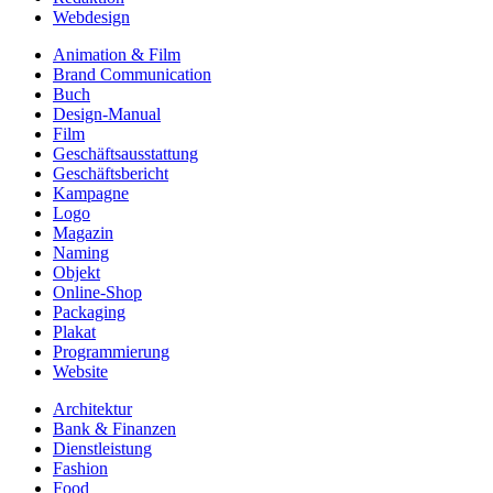
Webdesign
Animation & Film
Brand Communication
Buch
Design-Manual
Film
Geschäftsausstattung
Geschäftsbericht
Kampagne
Logo
Magazin
Naming
Objekt
Online-Shop
Packaging
Plakat
Programmierung
Website
Architektur
Bank & Finanzen
Dienstleistung
Fashion
Food