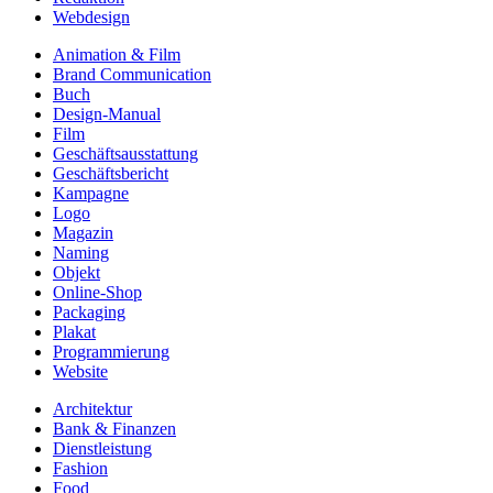
Webdesign
Animation & Film
Brand Communication
Buch
Design-Manual
Film
Geschäftsausstattung
Geschäftsbericht
Kampagne
Logo
Magazin
Naming
Objekt
Online-Shop
Packaging
Plakat
Programmierung
Website
Architektur
Bank & Finanzen
Dienstleistung
Fashion
Food