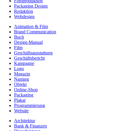
Fotoproduktion
Packaging Design
Redaktion
Webdesign
Animation & Film
Brand Communication
Buch
Design-Manual
Film
Geschäftsausstattung
Geschäftsbericht
Kampagne
Logo
Magazin
Naming
Objekt
Online-Shop
Packaging
Plakat
Programmierung
Website
Architektur
Bank & Finanzen